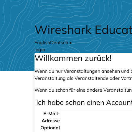
Zum Hauptteil springen
Wireshark Educat
English
Deutsch
•
login
Willkommen zurück!
Wenn du nur Veranstaltungen ansehen und b
Veranstaltung als Veranstaltende oder Vort
Wenn du schon für eine andere Veranstaltun
Ich habe schon einen Accoun
E-Mail-
Adresse
Optional