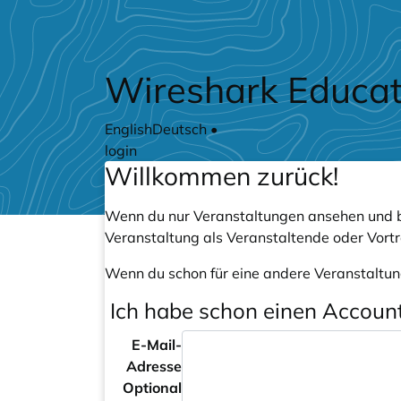
Zum Hauptteil springen
Wireshark Educat
English
Deutsch
•
login
Willkommen zurück!
Wenn du nur Veranstaltungen ansehen und b
Veranstaltung als Veranstaltende oder Vort
Wenn du schon für eine andere Veranstaltun
Ich habe schon einen Accoun
E-Mail-
Adresse
Optional